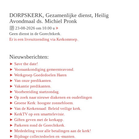
DORPSKERK, Gezamenlijke dienst, Heilig
Avondmaal ds. Michiel Pronk
23-08-2026 om 10.00 u
Geen dienst in de Gorechtkerk.
Er is een liveuitzending via Kerkomroep.
Nieuwsberichten:
► Save the date!
► Vooraankondiging gemeenteavond.
► Werkgroep Goededoelen Haren
► Van onze predikanten.
► Vakantie predikanten.
► Voorbereiding startzondag.
► Op zoek naar nieuwe diakenen en ouderlingen
► Groene Kerk: hoogste zonnebloem.
► Van de Kerkenraad: Beleid veilige kerk.
► KerkTV op een smarttelevisie.
► Giften geven met de kerkapp.
► Parkeren rond de Gorechtkerk.
► Mededeling voor alle betalingen aan de kerk!
► Bijdrage collectedoelen en -munten.