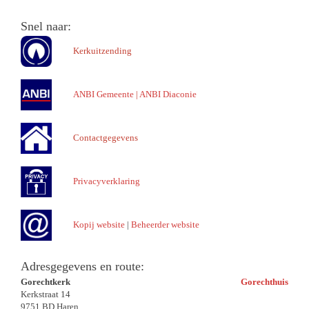
Snel naar:
Kerkuitzending
ANBI Gemeente
|
ANBI Diaconie
Contactgegevens
Privacyverklaring
Kopij website
|
Beheerder website
Adresgegevens en route:
Gorechtkerk
Gorechthuis
Kerkstraat 14
9751 BD Haren