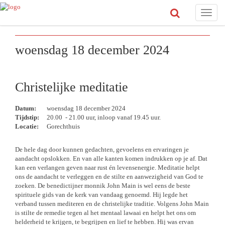
Toggle
naviga
woensdag 18 december 2024
Christelijke meditatie
Datum:
woensdag 18 december 2024
Tijdstip:
20.00 - 21.00 uur, inloop vanaf 19.45 uur.
Locatie:
Gorechthuis
De hele dag door kunnen gedachten, gevoelens en ervaringen je
aandacht opslokken. En van alle kanten komen indrukken op je af. Dat
kan een verlangen geven naar rust én levensenergie. Meditatie helpt
ons de aandacht te verleggen en de stilte en aanwezigheid van God te
zoeken. De benedictijner monnik John Main is wel eens de beste
spirituele gids van de kerk van vandaag genoemd. Hij legde het
verband tussen mediteren en de christelijke traditie. Volgens John Main
is stilte de remedie tegen al het mentaal lawaai en helpt het ons om
helderheid te krijgen, te begrijpen en lief te hebben. Hij was ervan