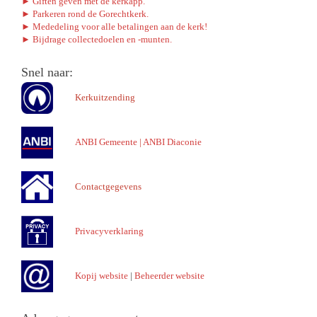
► Giften geven met de kerkapp.
► Parkeren rond de Gorechtkerk.
► Mededeling voor alle betalingen aan de kerk!
► Bijdrage collectedoelen en -munten.
Snel naar:
Kerkuitzending
ANBI Gemeente
|
ANBI Diaconie
Contactgegevens
Privacyverklaring
Kopij website
|
Beheerder website