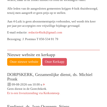
Alle leden van de aangesloten gemeenten krijgen 4-luik thuisbezorgd,
tenzij men aangeeft er geen prijs op te stellen.
Aan 4-Luik is geen abonnementsprijs verbonden, wel wordt één keer
per jaar per acceptgiro een vrijwillige bijdrage gevraagd.
E-mail redactie:
redactie4luik@gmail.com
Bezorging: J. Postmus T 050-534 91 79
Nieuwe website en kerkapp
Onze nieuwe website
Onze Kerkapp
DORPSKERK, Gezamenlijke dienst, ds. Michiel
Pronk
09-08-2026 om 10.00 u
Geen dienst in de Gorechtkerk.
Er is een liveuitzending via Kerkomroep.
Eredienst, ds. Jaap Overeem, Stiens