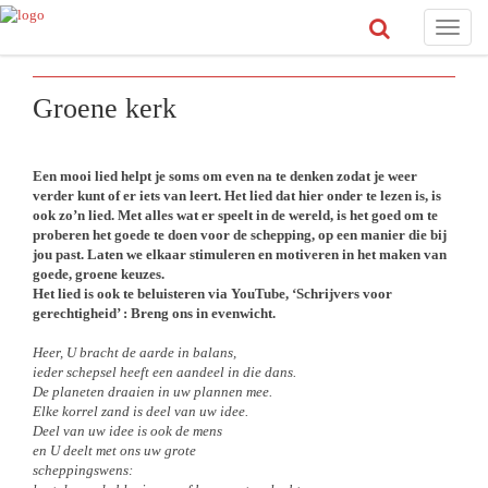
Toggle
naviga
Groene kerk
Een mooi lied helpt je soms om even na te denken zodat je weer
verder kunt of er iets van leert. Het lied dat hier onder te lezen is, is
ook zo’n lied. Met alles wat er speelt in de wereld, is het goed om te
proberen het goede te doen voor de schepping, op een manier die bij
jou past. Laten we elkaar stimuleren en motiveren in het maken van
goede, groene keuzes.
Het lied is ook te beluisteren via YouTube, ‘Schrijvers voor
gerechtigheid’ : Breng ons in evenwicht.
Heer, U bracht de aarde in balans,
ieder schepsel heeft een aandeel in die dans.
De planeten draaien in uw plannen mee.
Elke korrel zand is deel van uw idee.
Deel van uw idee is ook de mens
en U deelt met ons uw grote
scheppingswens: