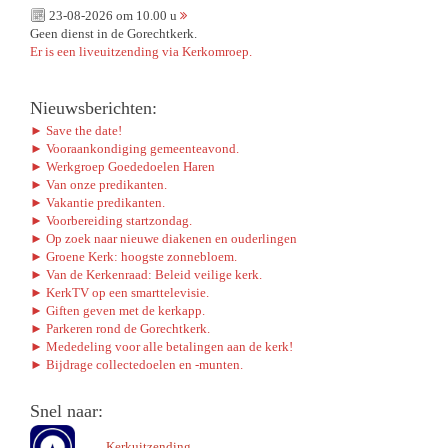
23-08-2026 om 10.00 u
Geen dienst in de Gorechtkerk.
Er is een liveuitzending via Kerkomroep.
Nieuwsberichten:
► Save the date!
► Vooraankondiging gemeenteavond.
► Werkgroep Goededoelen Haren
► Van onze predikanten.
► Vakantie predikanten.
► Voorbereiding startzondag.
► Op zoek naar nieuwe diakenen en ouderlingen
► Groene Kerk: hoogste zonnebloem.
► Van de Kerkenraad: Beleid veilige kerk.
► KerkTV op een smarttelevisie.
► Giften geven met de kerkapp.
► Parkeren rond de Gorechtkerk.
► Mededeling voor alle betalingen aan de kerk!
► Bijdrage collectedoelen en -munten.
Snel naar:
Kerkuitzending