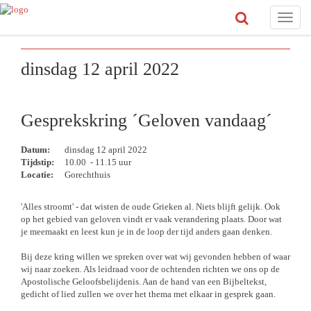
Toggle
naviga
dinsdag 12 april 2022
Gesprekskring ´Geloven vandaag´
Datum:
dinsdag 12 april 2022
Tijdstip:
10.00 - 11.15 uur
Locatie:
Gorechthuis
'Alles stroomt' - dat wisten de oude Grieken al. Niets blijft gelijk. Ook
op het gebied van geloven vindt er vaak verandering plaats. Door wat
je meemaakt en leest kun je in de loop der tijd anders gaan denken.
Bij deze kring willen we spreken over wat wij gevonden hebben of waar
wij naar zoeken. Als leidraad voor de ochtenden richten we ons op de
Apostolische Geloofsbelijdenis. Aan de hand van een Bijbeltekst,
gedicht of lied zullen we over het thema met elkaar in gesprek gaan.