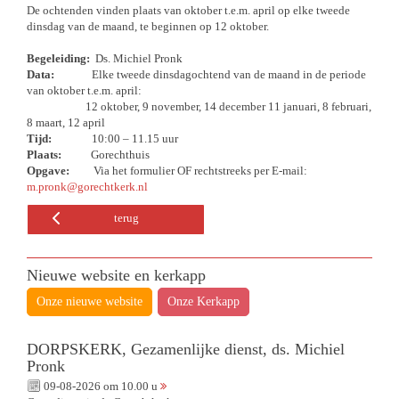
De ochtenden vinden plaats van oktober t.e.m. april op elke tweede
dinsdag van de maand, te beginnen op 12 oktober.
Begeleiding:
Ds. Michiel Pronk
Data:
Elke tweede dinsdagochtend van de maand in de periode
van oktober t.e.m. april:
12 oktober, 9 november, 14 december 11 januari, 8 februari,
8 maart, 12 april
Tijd:
10:00 – 11.15 uur
Plaats:
Gorechthuis
Opgave:
Via het formulier OF rechtstreeks per E-mail:
m.pronk@gorechtkerk.nl
terug
Nieuwe website en kerkapp
Onze nieuwe website
Onze Kerkapp
DORPSKERK, Gezamenlijke dienst, ds. Michiel
Pronk
09-08-2026 om 10.00 u