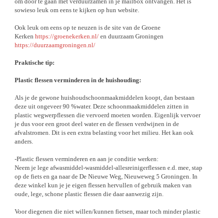
om door te gaan met verduurzamen in je mailbox ontvangen. Het is
sowieso leuk om eens te kijken op hun website.
Ook leuk om eens op te neuzen is de site van de Groene
Kerken
https://groenekerken.nl/
en duurzaam Groningen
https://duurzaamgroningen.nl/
Praktische tip:
Plastic flessen verminderen in de huishouding:
Als je de gewone huishoudschoonmaakmiddelen koopt, dan bestaan
deze uit ongeveer 90 %water. Deze schoonmaakmiddelen zitten in
plastic wegwerpflessen die vervoerd moeten worden. Eigenlijk vervoer
je dus voor een groot deel water en de flessen verdwijnen in de
afvalstromen. Dit is een extra belasting voor het milieu. Het kan ook
anders.
-Plastic flessen verminderen en aan je conditie werken:
Neem je lege afwasmiddel-wasmiddel-allesreinigerflessen e.d. mee, stap
op de fiets en ga naar de De Nieuwe Weg, Nieuweweg 5 Groningen. In
deze winkel kun je je eigen flessen hervullen of gebruik maken van
oude, lege, schone plastic flessen die daar aanwezig zijn.
Voor diegenen die niet willen/kunnen fietsen, maar toch minder plastic