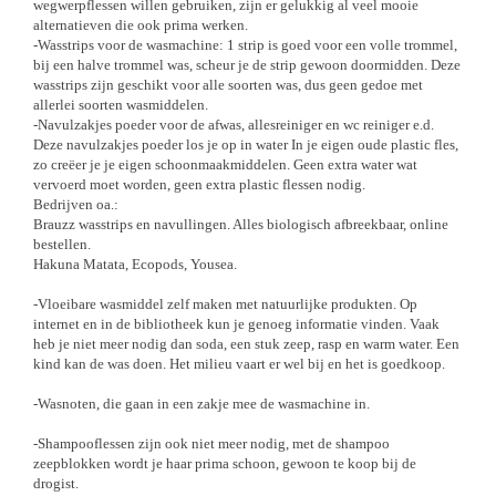
wegwerpflessen willen gebruiken, zijn er gelukkig al veel mooie
alternatieven die ook prima werken.
-Wasstrips voor de wasmachine: 1 strip is goed voor een volle trommel,
bij een halve trommel was, scheur je de strip gewoon doormidden. Deze
wasstrips zijn geschikt voor alle soorten was, dus geen gedoe met
allerlei soorten wasmiddelen.
-Navulzakjes poeder voor de afwas, allesreiniger en wc reiniger e.d.
Deze navulzakjes poeder los je op in water In je eigen oude plastic fles,
zo creëer je je eigen schoonmaakmiddelen. Geen extra water wat
vervoerd moet worden, geen extra plastic flessen nodig.
Bedrijven oa.:
Brauzz wasstrips en navullingen. Alles biologisch afbreekbaar, online
bestellen.
Hakuna Matata, Ecopods, Yousea.
-Vloeibare wasmiddel zelf maken met natuurlijke produkten. Op
internet en in de bibliotheek kun je genoeg informatie vinden. Vaak
heb je niet meer nodig dan soda, een stuk zeep, rasp en warm water. Een
kind kan de was doen. Het milieu vaart er wel bij en het is goedkoop.
-Wasnoten, die gaan in een zakje mee de wasmachine in.
-Shampooflessen zijn ook niet meer nodig, met de shampoo
zeepblokken wordt je haar prima schoon, gewoon te koop bij de
drogist.