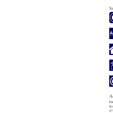
Sn
A
Go
Ke
97