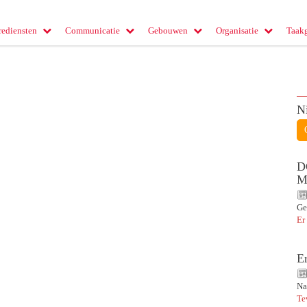
rediensten
Communicatie
Gebouwen
Organisatie
Taak
N
D
M
Ge
Er
E
Na
Te