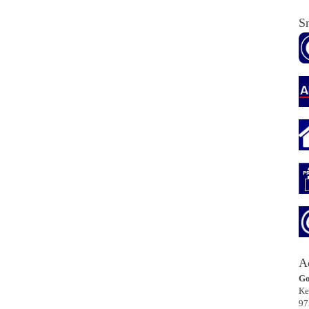
Sn
A
Go
Ke
97