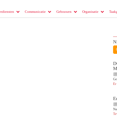
rediensten
Communicatie
Gebouwen
Organisatie
Taak
N
D
M
Ge
Er
E
Na
Te