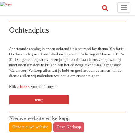
Toggle
naviga
Ochtendplus
Aanstaande zondag is er een ochtend+-dienst rond het thema ‘Go for it’.
Op die zondag wordt ook de 4 mijl gerend. De lezing is Marcus 10:17-
31. Dat gedeelte gaat over een jongeman die aan Jezus vraagt wat hij
moet doen om deel te krijgen aan het eeuwige leven? Jezus zegt dan:
‘Ga ervoor! Verkoop alles wat je hebt en geef het aan de armen!’ In de
dienst zullen wij nadenken wat het is om ervoor te gaan.
Klik
> hier <
voor de liturgie.
terug
Nieuwe website en kerkapp
Onze nieuwe website
Onze Kerkapp