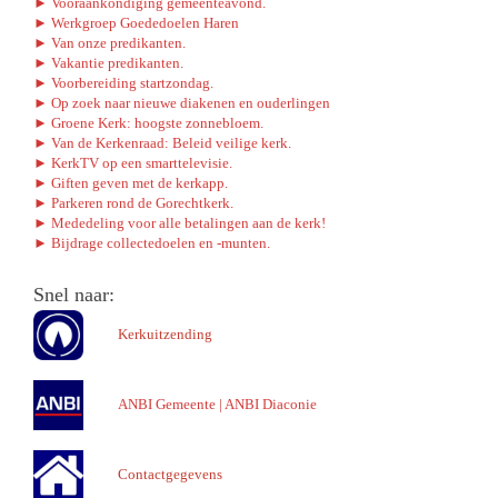
► Vooraankondiging gemeenteavond.
► Werkgroep Goededoelen Haren
► Van onze predikanten.
► Vakantie predikanten.
► Voorbereiding startzondag.
► Op zoek naar nieuwe diakenen en ouderlingen
► Groene Kerk: hoogste zonnebloem.
► Van de Kerkenraad: Beleid veilige kerk.
► KerkTV op een smarttelevisie.
► Giften geven met de kerkapp.
► Parkeren rond de Gorechtkerk.
► Mededeling voor alle betalingen aan de kerk!
► Bijdrage collectedoelen en -munten.
Snel naar:
Kerkuitzending
ANBI Gemeente
|
ANBI Diaconie
Contactgegevens