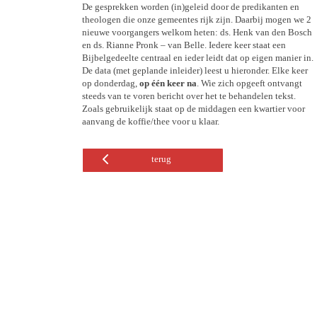
De gesprekken worden (in)geleid door de predikanten en
theologen die onze gemeentes rijk zijn. Daarbij mogen we 2
nieuwe voorgangers welkom heten: ds. Henk van den Bosch
en ds. Rianne Pronk – van Belle. Iedere keer staat een
Bijbelgedeelte centraal en ieder leidt dat op eigen manier in.
De data (met geplande inleider) leest u hieronder. Elke keer
op donderdag,
op één keer na
. Wie zich opgeeft ontvangt
steeds van te voren bericht over het te behandelen tekst.
Zoals gebruikelijk staat op de middagen een kwartier voor
aanvang de koffie/thee voor u klaar.
terug