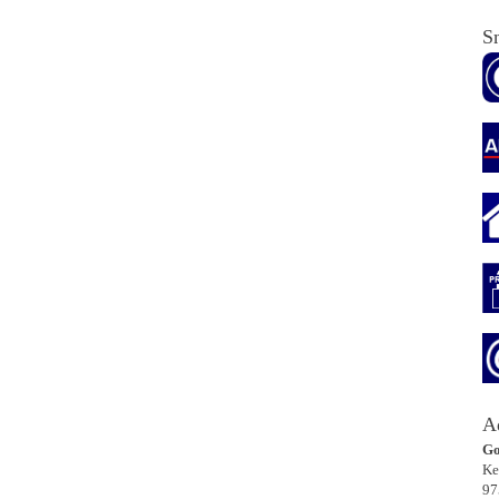
Sn
A
Go
Ke
97