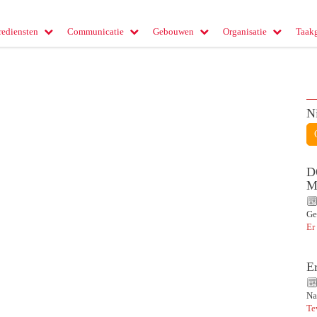
rediensten
Communicatie
Gebouwen
Organisatie
Taak
N
D
M
Ge
Er
E
Na
Te