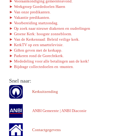
► Vooraankondiging gemeenteavond.
► Werkgroep Goededoelen Haren
► Van onze predikanten.
► Vakantie predikanten.
► Voorbereiding startzondag.
► Op zoek naar nieuwe diakenen en ouderlingen
► Groene Kerk: hoogste zonnebloem.
► Van de Kerkenraad: Beleid veilige kerk.
► KerkTV op een smarttelevisie.
► Giften geven met de kerkapp.
► Parkeren rond de Gorechtkerk.
► Mededeling voor alle betalingen aan de kerk!
► Bijdrage collectedoelen en -munten.
Snel naar:
Kerkuitzending
ANBI Gemeente
|
ANBI Diaconie
Contactgegevens