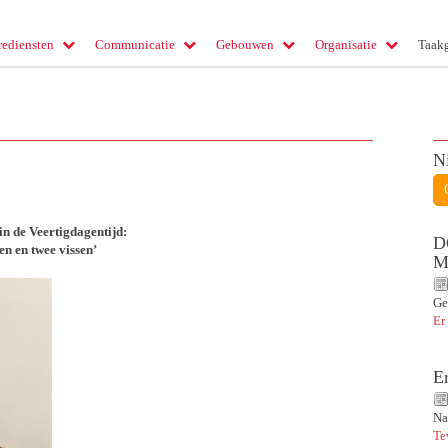
rediensten
Communicatie
Gebouwen
Organisatie
Taak
N
in de Veertigdagentijd:
D
en en twee vissen’
M
Ge
Er
E
Na
Te