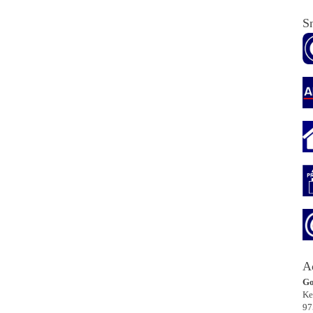
Sn
A
Go
Ke
97