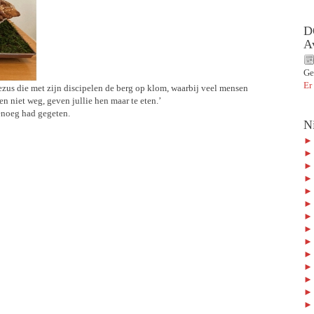
D
A
Ge
Er
zus die met zijn discipelen de berg op klom, waarbij veel mensen
n niet weg, geven jullie hen maar te eten.’
genoeg had gegeten.
N
► 
► 
► 
► 
► 
► 
► 
► 
► 
► 
► 
► 
► 
► 