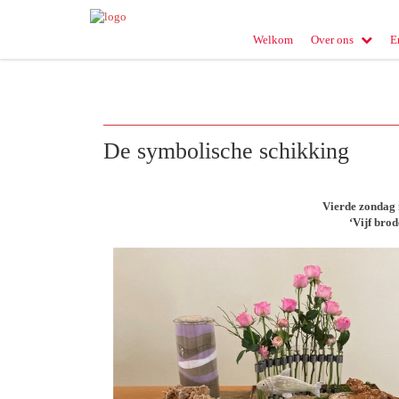
Welkom
Over ons
E
De symbolische schikking
Vierde zondag 
‘Vijf brod