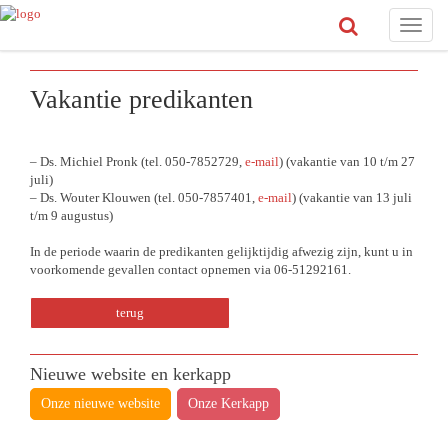
Toggle
naviga
Vakantie predikanten
– Ds. Michiel Pronk (tel. 050-7852729,
e-
mail
) (vakantie van 10 t/m 27
juli)
– Ds. Wouter Klouwen (tel. 050-7857401,
e-mail
)
(vakantie van 13 juli
t/m 9 augustus)
In de periode waarin de predikanten gelijktijdig afwezig zijn, kunt u in
voorkomende gevallen contact opnemen via 06-51292161.
terug
Nieuwe website en kerkapp
Onze nieuwe website
Onze Kerkapp