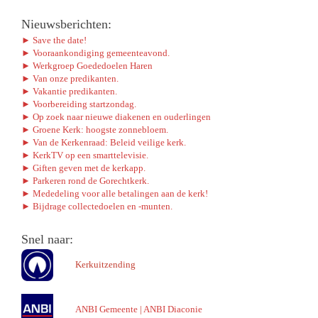
Nieuwsberichten:
► Save the date!
► Vooraankondiging gemeenteavond.
► Werkgroep Goededoelen Haren
► Van onze predikanten.
► Vakantie predikanten.
► Voorbereiding startzondag.
► Op zoek naar nieuwe diakenen en ouderlingen
► Groene Kerk: hoogste zonnebloem.
► Van de Kerkenraad: Beleid veilige kerk.
► KerkTV op een smarttelevisie.
► Giften geven met de kerkapp.
► Parkeren rond de Gorechtkerk.
► Mededeling voor alle betalingen aan de kerk!
► Bijdrage collectedoelen en -munten.
Snel naar:
Kerkuitzending
ANBI Gemeente
|
ANBI Diaconie