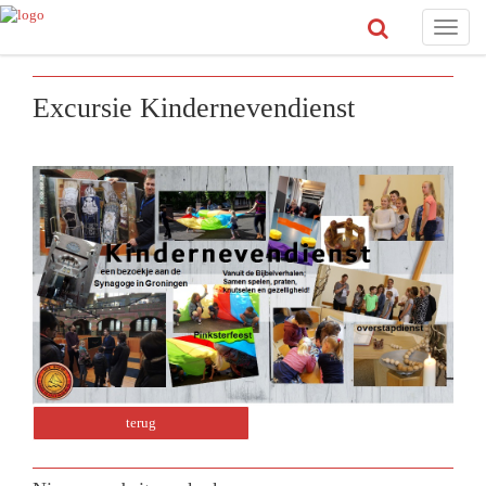
Toggle
naviga
Excursie Kindernevendienst
terug