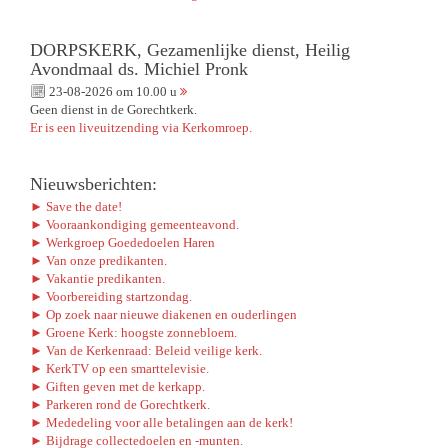
DORPSKERK, Gezamenlijke dienst, Heilig
Avondmaal ds. Michiel Pronk
23-08-2026 om 10.00 u
Geen dienst in de Gorechtkerk.
Er is een liveuitzending via Kerkomroep.
Nieuwsberichten:
► Save the date!
► Vooraankondiging gemeenteavond.
► Werkgroep Goededoelen Haren
► Van onze predikanten.
► Vakantie predikanten.
► Voorbereiding startzondag.
► Op zoek naar nieuwe diakenen en ouderlingen
► Groene Kerk: hoogste zonnebloem.
► Van de Kerkenraad: Beleid veilige kerk.
► KerkTV op een smarttelevisie.
► Giften geven met de kerkapp.
► Parkeren rond de Gorechtkerk.
► Mededeling voor alle betalingen aan de kerk!
► Bijdrage collectedoelen en -munten.