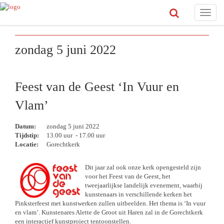
Toggle
naviga
zondag 5 juni 2022
Feest van de Geest ‘In Vuur en
Vlam’
Datum:
zondag 5 juni 2022
Tijdstip:
13.00 uur - 17.00 uur
Locatie:
Gorechtkerk
Dit jaar zal ook onze kerk opengesteld zijn
voor het Feest van de Geest, het
tweejaarlijkse landelijk evenement, waarbij
kunstenaars in verschillende kerken het
Pinksterfeest met kunstwerken zullen uitbeelden. Het thema is ‘In vuur
en vlam’. Kunstenares Alette de Groot uit Haren zal in de Gorechtkerk
een interactief kunstproject tentoonstellen.