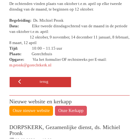
De ochtenden vinden plaats van oktober t.e.m. april op elke tweede
dinsdag van de maand, te beginnen op 12 oktober.
Begeleiding:
Ds. Michiel Pronk
Data:
Elke tweede dinsdagochtend van de maand in de periode
van oktober t.e.m. april:
12 oktober, 9 november, 14 december 11 januari, 8 februari,
8 maart, 12 april
Tijd:
10:00 – 11.15 uur
Plaats:
Gorechthuis
Opgave:
Via het formulier OF rechtstreeks per E-mail:
m.pronk@gorechtkerk.nl
terug
Nieuwe website en kerkapp
Onze nieuwe website
Onze Kerkapp
DORPSKERK, Gezamenlijke dienst, ds. Michiel
Pronk