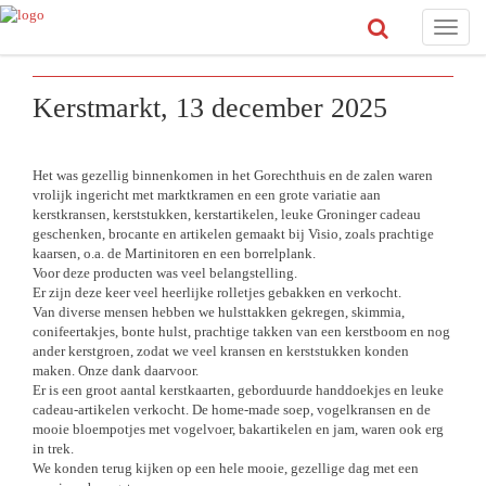
Toggle
naviga
Kerstmarkt, 13 december 2025
Het was gezellig binnenkomen in het Gorechthuis en de zalen waren
vrolijk ingericht met marktkramen en een grote variatie aan
kerstkransen, kerststukken, kerstartikelen, leuke Groninger cadeau
geschenken, brocante en artikelen gemaakt bij Visio, zoals prachtige
kaarsen, o.a. de Martinitoren en een borrelplank.
Voor deze producten was veel belangstelling.
Er zijn deze keer veel heerlijke rolletjes gebakken en verkocht.
Van diverse mensen hebben we hulsttakken gekregen, skimmia,
conifeertakjes, bonte hulst, prachtige takken van een kerstboom en nog
ander kerstgroen, zodat we veel kransen en kerststukken konden
maken. Onze dank daarvoor.
Er is een groot aantal kerstkaarten, geborduurde handdoekjes en leuke
cadeau-artikelen verkocht. De home-made soep, vogelkransen en de
mooie bloempotjes met vogelvoer, bakartikelen en jam, waren ook erg
in trek.
We konden terug kijken op een hele mooie, gezellige dag met een