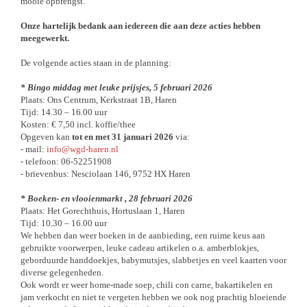
mooie opbrengst.
O
nze hartelijk bedank aan iedereen die aan deze acties hebben
meegewerkt.
De volgende acties staan in de planning:
* Bingo middag met leuke prijsjes, 5 februari 2026
Plaats: Ons Centrum, Kerkstraat 1B, Haren
Tijd: 14.30 – 16.00 uur
Kosten: € 7,50 incl. koffie/thee
Opgeven kan
tot en met 31 januari 2026
via:
- mail:
info@wgd-haren.nl
- telefoon: 06-52251908
- brievenbus: Nesciolaan 146, 9752 HX Haren
* Boeken- en vlooienmarkt , 28 februari 2026
Plaats: Het Gorechthuis, Hortuslaan 1, Haren
Tijd: 10.30 – 16.00 uur
We hebben dan weer boeken in de aanbieding, een ruime keus aan
gebruikte voorwerpen, leuke cadeau artikelen o.a. amberblokjes,
geborduurde handdoekjes, babymutsjes, slabbetjes en veel kaarten voor
diverse gelegenheden.
Ook wordt er weer home-made soep, chili con carne, bakartikelen en
jam verkocht en niet te vergeten hebben we ook nog prachtig bloeiende