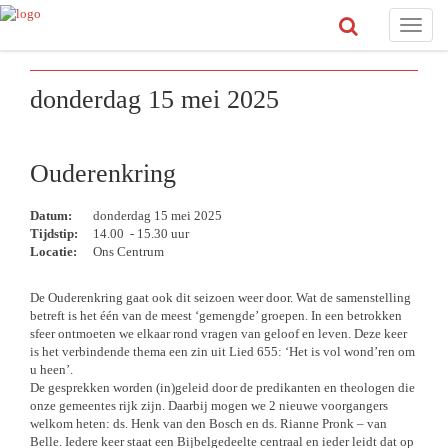
Toggle
naviga
donderdag 15 mei 2025
Ouderenkring
Datum:
donderdag 15 mei 2025
Tijdstip:
14.00 - 15.30 uur
Locatie:
Ons Centrum
De Ouderenkring gaat ook dit seizoen weer door. Wat de samenstelling
betreft is het één van de meest ‘gemengde’ groepen. In een betrokken
sfeer ontmoeten we elkaar rond vragen van geloof en leven. Deze keer
is het verbindende thema een zin uit Lied 655: ‘Het is vol wond’ren om
u heen’.
De gesprekken worden (in)geleid door de predikanten en theologen die
onze gemeentes rijk zijn. Daarbij mogen we 2 nieuwe voorgangers
welkom heten: ds. Henk van den Bosch en ds. Rianne Pronk – van
Belle. Iedere keer staat een Bijbelgedeelte centraal en ieder leidt dat op