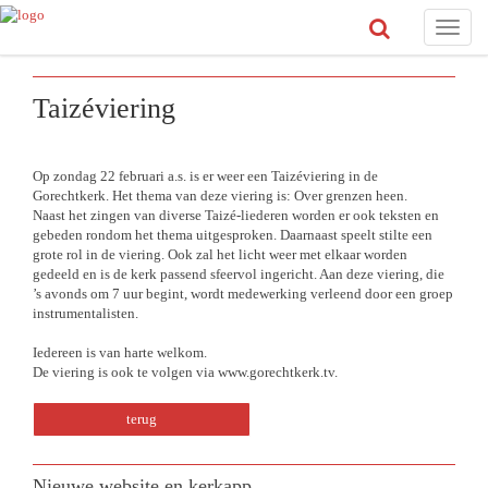
Toggle
naviga
Taizéviering
Op zondag 22 februari a.s. is er weer een Taizéviering in de
Gorechtkerk. Het thema van deze viering is: Over grenzen heen.
Naast het zingen van diverse Taizé-liederen worden er ook teksten en
gebeden rondom het thema uitgesproken. Daarnaast speelt stilte een
grote rol in de viering. Ook zal het licht weer met elkaar worden
gedeeld en is de kerk passend sfeervol ingericht. Aan deze viering, die
’s avonds om 7 uur begint, wordt medewerking verleend door een groep
instrumentalisten.
Iedereen is van harte welkom.
De viering is ook te volgen via
www.gorechtkerk.tv
.
terug
Nieuwe website en kerkapp