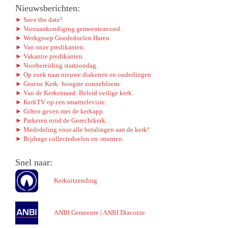
Nieuwsberichten:
► Save the date!
► Vooraankondiging gemeenteavond.
► Werkgroep Goededoelen Haren
► Van onze predikanten.
► Vakantie predikanten.
► Voorbereiding startzondag.
► Op zoek naar nieuwe diakenen en ouderlingen
► Groene Kerk: hoogste zonnebloem.
► Van de Kerkenraad: Beleid veilige kerk.
► KerkTV op een smarttelevisie.
► Giften geven met de kerkapp.
► Parkeren rond de Gorechtkerk.
► Mededeling voor alle betalingen aan de kerk!
► Bijdrage collectedoelen en -munten.
Snel naar:
Kerkuitzending
ANBI Gemeente
|
ANBI Diaconie