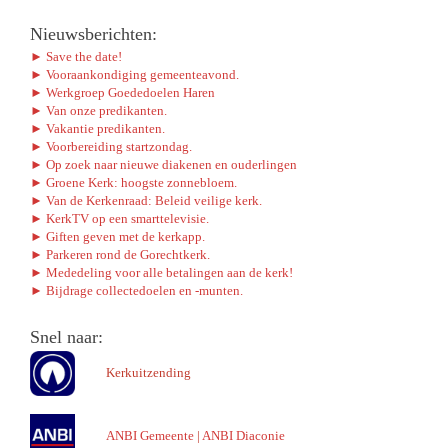
Nieuwsberichten:
► Save the date!
► Vooraankondiging gemeenteavond.
► Werkgroep Goededoelen Haren
► Van onze predikanten.
► Vakantie predikanten.
► Voorbereiding startzondag.
► Op zoek naar nieuwe diakenen en ouderlingen
► Groene Kerk: hoogste zonnebloem.
► Van de Kerkenraad: Beleid veilige kerk.
► KerkTV op een smarttelevisie.
► Giften geven met de kerkapp.
► Parkeren rond de Gorechtkerk.
► Mededeling voor alle betalingen aan de kerk!
► Bijdrage collectedoelen en -munten.
Snel naar:
Kerkuitzending
ANBI Gemeente
|
ANBI Diaconie