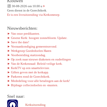
Klouwen
30-08-2026 om 10.00 u
Geen dienst in de Gorechtkerk.
Er is een liveuitzending via Kerkomroep.
Nieuwsberichten:
► Van onze predikanten.
► Groene Kerk: hoogste zonnebloem. Update.
► Save the date!
► Vooraankondiging gemeenteavond.
► Werkgroep Goededoelen Haren
► Voorbereiding startzondag.
► Op zoek naar nieuwe diakenen en ouderlingen
► Van de Kerkenraad: Beleid veilige kerk.
► KerkTV op een smarttelevisie.
► Giften geven met de kerkapp.
► Parkeren rond de Gorechtkerk.
► Mededeling voor alle betalingen aan de kerk!
► Bijdrage collectedoelen en -munten.
Snel naar:
Kerkuitzending