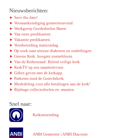
Nieuwsberichten:
► Save the date!
► Vooraankondiging gemeenteavond.
► Werkgroep Goededoelen Haren
► Van onze predikanten.
► Vakantie predikanten.
► Voorbereiding startzondag.
► Op zoek naar nieuwe diakenen en ouderlingen
► Groene Kerk: hoogste zonnebloem.
► Van de Kerkenraad: Beleid veilige kerk.
► KerkTV op een smarttelevisie.
► Giften geven met de kerkapp.
► Parkeren rond de Gorechtkerk.
► Mededeling voor alle betalingen aan de kerk!
► Bijdrage collectedoelen en -munten.
Snel naar:
Kerkuitzending
ANBI Gemeente
|
ANBI Diaconie