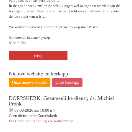
van paars naar wit verkleuren….
In de goede week zullen de schikkingen wel aangepast worden aan de
lezingen. En met Pasen vieren we het Licht en zal het feest zijn. Zodat
de toekomst van u is…..
We wensen u een bezinnende tijd toe op weg naar Pasen.
Namens de bloemengroep
Nicole Bor
terug
Nieuwe website en kerkapp
Onze nieuwe website
Onze Kerkapp
DORPSKERK, Gezamenlijke dienst, ds. Michiel
Pronk
09-08-2026 om 10.00 u
Geen dienst in de Gorechtkerk.
Er is een liveuitzending via Kerkomroep.