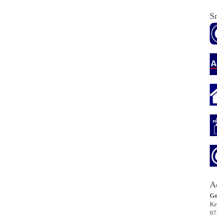
Sn
A
Go
Ke
97