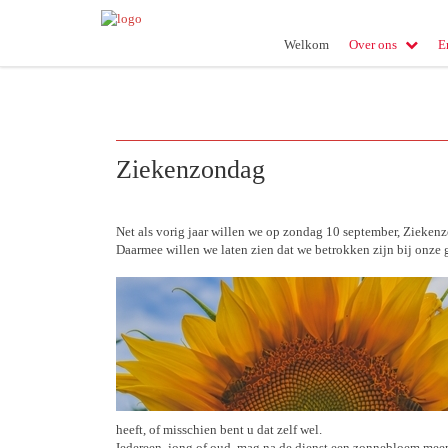
Welkom
Over ons
E
Ziekenzondag
Net als vorig jaar willen we op zondag 10 september, Zieke
Daarmee willen we laten zien dat we betrokken zijn bij onze
heeft, of misschien bent u dat zelf wel.
Iedereen, jong of oud, mag na de dienst een zonnebloem meen