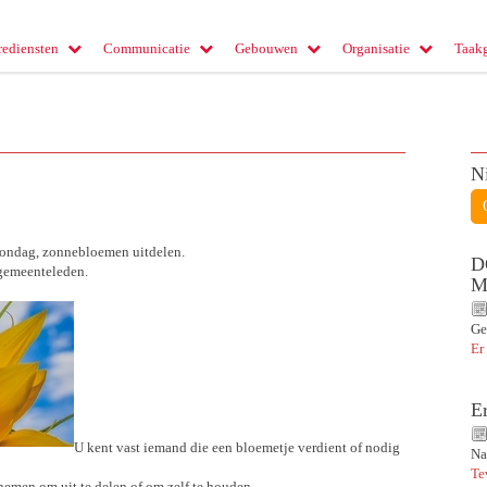
rediensten
Communicatie
Gebouwen
Organisatie
Taak
N
nzondag, zonnebloemen uitdelen.
D
 gemeenteleden.
M
Ge
Er
E
U kent vast iemand die een bloemetje verdient of nodig
Na
Te
emen om uit te delen of om zelf te houden.