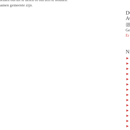
samen gemeente zijn.
D
A
Ge
Er
N
► 
► 
► 
► 
► 
► 
► 
► 
► 
► 
► 
► 
► 
► 